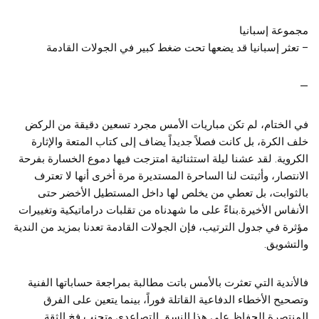
مجموعة إسبانيا
– تعثر إسبانيا قد يضعها تحت ضغط كبير في الجولات القادمة
—
في الختام، لم تكن مباريات الأمس مجرد تسعين دقيقة من الركض
خلف الكرة، بل كانت فصلاً جديداً يضاف إلى كتاب المتعة والإثارة
الكروية. لقد عشنا ليلة استثنائية امتزجت فيها دموع الخسارة بفرحة
الانتصار، وأثبتت لنا الساحرة المستديرة مرة أخرى أنها لا تعترف
بالثوابت، بل تعطي من يخلص لها داخل المستطيل الأخضر حتى
الأنفاس الأخيرة.بناءً على ما شهدناه من تقلبات دراماتيكية وتغييرات
مؤثرة في جدول الترتيب، فإن الجولات القادمة تعدنا بمزيد من الندية
والتشويق.
فالأندية التي تعثرت بالأمس باتت مطالبة بمراجعة حساباتها الفنية
وتصحيح الأخطاء الدفاعية القاتلة فوراً، بينما يتعين على الفرق
المنتصرة الحفاظ على هذا النسق التصاعدي وتجنب فخ الثقة