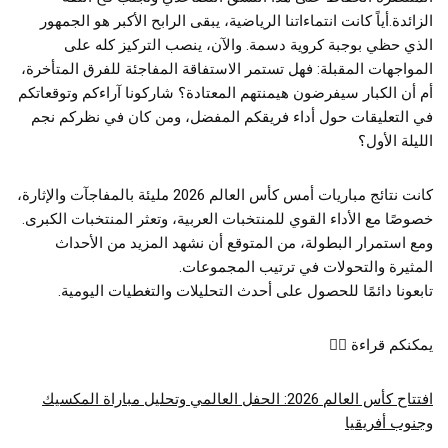
الزائدة.أياً كانت انتماءاتنا الرياضية، يبقى الرابح الأكبر هو الجمهور
الذي حظي بوجبة كروية دسمة. والآن، ينصب التركيز كله على
المواجهات المقبلة: فهل تستمر الاستفاقة المفاجئة للفرق المتأخرة،
أم أن الكبار سيفرضون هيمنتهم المعتادة؟ شاركونا آراءكم وتوقعاتكم
في التعليقات حول أداء فريقكم المفضل، ومن كان في نظركم نجم
الليلة الأول؟
كانت نتائج مباريات أمس كأس العالم 2026 مليئة بالمفاجآت والإثارة،
خصوصًا مع الأداء القوي للمنتخبات العربية، وتعثر المنتخبات الكبرى.
ومع استمرار البطولة، من المتوقع أن نشهد المزيد من الأحداث
المثيرة والتحولات في ترتيب المجموعات.
تابعونا دائمًا للحصول على أحدث التحليلات والتغطيات اليومية.
يمكنكم قراءة 👇🏻
افتتاح كأس العالم 2026: الحفل العالمي وتحليل مباراة المكسيك
وجنوب أفريقيا