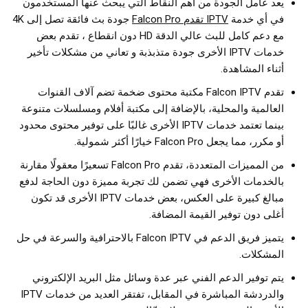
يعد عامل الجودة من أهم النقاط التي يبحث عنها المستخدمون
في أي خدمة
IPTV تقدم Falcon Pro
جودة بث فائقة تصل إلى 4K
مع دعم كامل للبث عالي الدقة HD دون انقطاع ، تقدم بعض
خدمات IPTV الأخرى جودة متذبذبة و تعاني من مشكلات تأخير
أثناء المشاهدة.
تقدم Falcon IPTV مكتبة محتوى ضخمة تضم آلاف القنوات
العالمية والمحلية، بالإضافة إلى مكتبة أفلام ومسلسلات متنوعة
بينما تعتمد خدمات IPTV الأخرى غالبًا على توفير محتوى محدود
أو مكرر، مما يجعل Falcon Pro خيارًا أكثر شمولية.
من المميزات المتعددة، تقدم Falcon Pro تسعيرًا معقولًا مقارنة
بالخدمات الأخرى فهي تضمن لك تجربة مميزة دون الحاجة لدفع
مبالغ كبيرة على العكس، بعض خدمات IPTV الأخرى قد تكون
أغلى دون توفير القيمة المضافة.
يتميز فريق الدعم في Falcon IPTV بالاحترافية والسرعة في حل
المشكلات.
يتم توفير الدعم الفني عبر عدة وسائل مثل البريد الإلكتروني
والدردشة المباشرة في المقابل، تفتقر العديد من خدمات IPTV