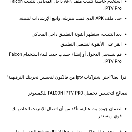
استخدم خاصية تثبيت ملف APK داخل المحاكي لتثبيت Falcon
IPTV Pro.
حدد ملف APK الذي قمت بتنزيله، واتبع الإرشادات لتثبيته.
بعد التثبيت، ستظهر أيقونة التطبيق داخل المحاكي.
انقر على الأيقونة لتشغيل التطبيق.
قم بتسجيل الدخول أو إنشاء حساب جديد لبدء استخدام Falcon
IPTV Pro.
اقرا ايضا”
اختر اشتراكات iptv من فالكون لتحسين تجربتك الترفيهية
”
نصائح لتحسين تحميل FALCON IPTV PRO للكمبيوتر
لضمان جودة بث عالية، تأكد من أن اتصال الإنترنت الخاص بك
قوي ومستقر.
قم بتحديث المحاكي وتطبيق Falcon IPTV Pro للحصول على