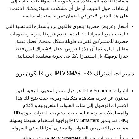
مستعدًا لتقديم المساعدة بسرعة وكفاء،. سواء كنت بحاجة إلى
إرشادات حول التثبيت أو حل أي مشكلات تقنية؛ يمكنك الاعتماد
على هذا الدعم الاحترافي لضمان تجربة استخدام سلسة.
أسعار وعروض حصرية: يتفوق فالكون برو بأسعاره التنافسية التي
تناسب جميع الميزانيات؛ الخدمة تقدم عروضًا مغرية وخصومات
حصرية للمشتركين لفترات طويلة بشكل يمنحك أفضل قيمة
مقابل المال، كما أن هذه العروض تجعل الاشتراك ليس فقط
خيارًا ترفيهيًا، بل استثمارًا ذكيًا في تجربة مشاهدة استثنائية.
مميزات اشتراك IPTV SMARTERS من فالكون برو
اشتراك IPTV Smarters هو خيار ممتاز لمحبي الترفيه الذين
يبحثون عن تجربة مشاهدة متكاملة ومرنة، حيث يتيح لك هذا
الاشتراك الوصول إلى مئات القنوات التلفزيونية والأفلام
والمسلسلات بجودة عالية، حيث يدعم بث القنوات بجودة HD
و4K، كما يتميز IPTV Smarters بواجهة استخدام بسيطة وسهلة،
مما يجعل التنقل بين القنوات والمحتوى أمرًا غاية في السهولة.
من
أبرز مميزات اشتراك
IPTV Smarters هو دعم مختلف