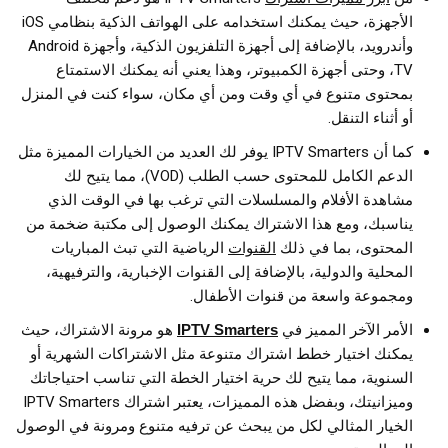
الأجهزة، حيث يمكنك استخدامه على الهواتف الذكية بنظامي iOS
وأندرويد، بالإضافة إلى أجهزة التلفزيون الذكية، وأجهزة Android
TV، وحتى أجهزة الكمبيوتر، وهذا يعني أنه يمكنك الاستمتاع
بمحتوى متنوع في أي وقت ومن أي مكان، سواء كنت في المنزل
أو أثناء التنقل.
كما أن IPTV Smarters يوفر لك العديد من الخيارات المميزة مثل
الدعم الكامل للمحتوى حسب الطلب (VOD)، مما يتيح لك
مشاهدة الأفلام والمسلسلات التي ترغب بها في الوقت الذي
يناسبك، ومع هذا الاشتراك يمكنك الوصول إلى مكتبة ضخمة من
المحتوى، بما في ذلك
القنوات
الرياضية التي تبث المباريات
المحلية والدولية، بالإضافة إلى القنوات الإخبارية، والترفيهية،
ومجموعة واسعة من قنوات الأطفال.
الأمر الآخر المميز في
IPTV Smarters
هو مرونة الاشتراك، حيث
يمكنك اختيار خطط اشتراك متنوعة مثل الاشتراكات الشهرية أو
السنوية، مما يتيح لك حرية اختيار الخطة التي تناسب احتياجاتك
وميزانيتك، وبفضل هذه المميزات، يعتبر اشتراك IPTV Smarters
الخيار المثالي لكل من يبحث عن ترفيه متنوع ومرونة في الوصول