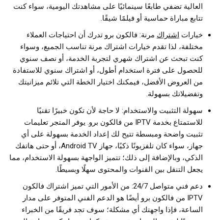
العالية تضفي طابعًا سينمائيًا على مشاهدتك اليومية، سواء كنت
تتابع مباراة حماسية أو فيلمًا شيقًا.
خيارات
اشتراك
مرنة: فالكون برو تدرك أن احتياجات العملاء
مختلفة، لذا تقدم خيارات اشتراك مرنة تناسب الجميع، وسواء
كنت تبحث عن اشتراك شهري لتجربة الخدمة، أو نصف سنوي
للحصول على فترة استخدام أطول، أو اشتراك سنوي للاستفادة
من العروض الأفضل، فيمكنك اختيار الخطة التي تلائم ميزانيتك
وتفضيلاتك بسهولة.
سهولة التثبيت والاستخدام: لا حاجة لأن تكون خبيرًا تقنيًا
للاستمتاع بخدمة IPTV من فالكون برو. يوفر المتجر تعليمات
تثبيت واضحة ومبسطة تتيح لك إعداد الخدمة بسهولة على أي
جهاز، سواء كان تلفزيونًا ذكيًا، جهاز Android TV، أو حتى هاتفك
الذكي، وبالإضافة إلى ذلك؛ تتميز الواجهة بسهولة الاستخدام، مما
يجعل التنقل بين القنوات والمحتوى سهلًا وبسيطًا.
دعم فني متواصل 24/7: من الأمور التي تميز اشتراك فالكون
IPTV من فالكون برو أيضًا هو الدعم الفني المتوفر على مدار
الساعة، فإذا واجهتك أي مشكلة؛ سوف تجد فريقًا من الخبراء