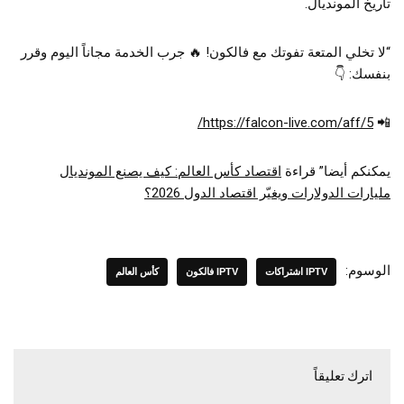
تاريخ المونديال.
“لا تخلي المتعة تفوتك مع فالكون! 🔥 جرب الخدمة مجاناً اليوم وقرر
بنفسك: 👇
https://falcon-live.com/aff/5/
📲
يمكنكم أيضا” قراءة
اقتصاد كأس العالم: كيف يصنع المونديال
مليارات الدولارات ويغيّر اقتصاد الدول 2026؟
الوسوم:
IPTV اشتراكات
IPTV فالكون
كأس العالم
اترك تعليقاً