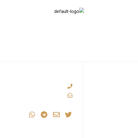
موقع Falcon Live متخصص في تقديم خدمات IPTV المتقدمة عبر
السيرفرات عالية الجودة. يقدم الموقع حلولاً متكاملة للبث المباشر للعديد
من القنوات التلفزيونية والمحتويات المختلفة عبر الإنترنت.
اللينكات
التواصل
الأساسية
00201551362508
الرئيسية
smart.show.iptv@gmail.com
دخول المتجر
تطبيقات ماك استريم
تطبيقات فالكون
المدونة